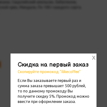
вками,
Сицилийский апельсин
,
Забаглионе,
ной орех, Миндаль. По 100 г каждого сорта.
x
Скидка на первый заказ
Скопируйте промокод "ilikecoffee"
Если Вы заказываете первый раз и
сумма заказа превышает 500 рублей,
то по данному промокоду Вы
получите скидку 5%. Промокод можно
ввести при оформлении заказа.