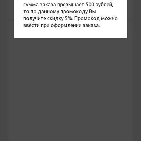
сумма заказа превышает 500 рублей,
Лесной
то по данному промокоду Вы
орех
получите скидку 5%. Промокод можно
ввести при оформлении заказа.