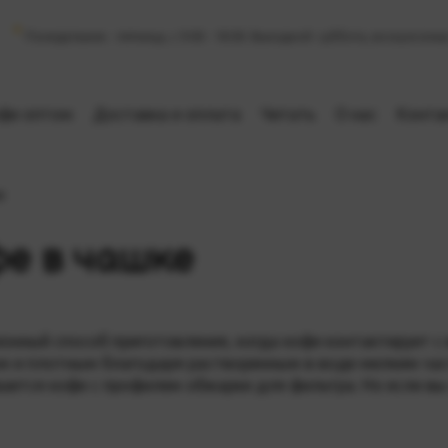
Понедельник - пятница, с 9:00 - 18:00. Выходной: суббота, воскресенье
фе оптом
Доставка и оплата
Читать
О нас
Конта
е
фе в чашке
ионный
способ приготовления, когда кофе контактирует с
ым и плотным благодаря растворенным в воде мелким ча
вается кофе с профилем обжарки для фильтра. Но если в