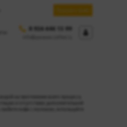
Получить прайс
.
8 926 646 15 99
кты
info@panacea-coffee.ru
 водой на протяжении всего процесса
стицам и отсутствию дополнительной
ы любите кофе с молоком, используйте