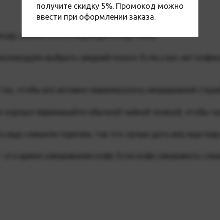
получите скидку 5%. Промокод можно
ввести при оформлении заказа.
воду, вскипятите и подождите пару минут.
Рекомендуем
выбрать средний помол
. Если у вас нет коф
 так, чтобы все активно перемешалось непрерывной струе
м хорошо перемешайте обычной чайной ложкой, чтобы час
ть еще слишком горячим, так что лучше дать ему еще пару
– это время заваривания кофе. Если кофе заваривать слиш