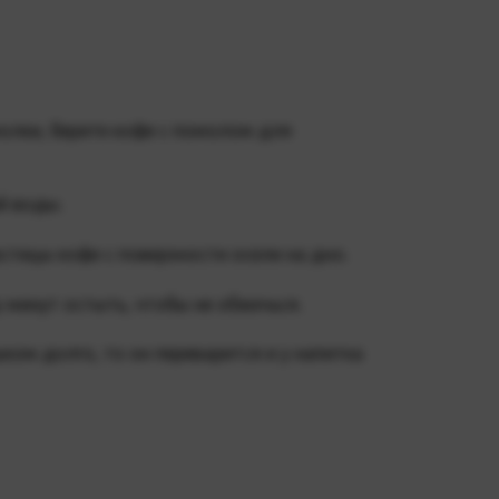
емолки, берите кофе с помолом для
й воды.
тицы кофе с поверхности осели на дно.
 минут остыть, чтобы не обжечься.
ком долго, то он переварится и у напитка