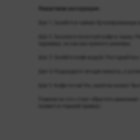
Пошаговая инструкция:
Шаг 1. Залейте в чайник бутилированную 
Шаг 2. Засыпьте молотый кофе в чашку. 
пуровера, он как раз нужного размера.
Шаг 3. Залейте кофе водой. Постарайтесь
Шаг 4. Подождите четыре минуты, а зате
Шаг 5. Кофе готов! Но, напиток может бы
Главное на что стоит обратить внимание 
появится горький привкус.