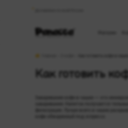
Доставляем по всей России
Магазин
Ко
Главная
О кофе
Как готовить кофе в чашк
Как готовить ко
Заваривание кофе в чашке — это
иммерс
заваривания. Напиток получается тельн
фильтрации. Лучше всего в чашке раскры
кофе обжаренный под эспрессо.