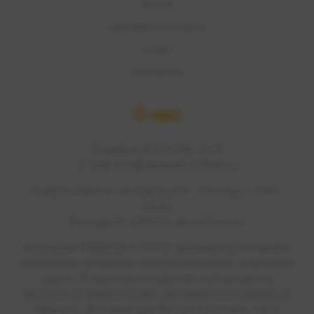
читать
доставка и оплата
о нас
контакты
О нас
Телефон: 8 926 646 15 99
E-mail: info@panacea-coffee.ru
График работы: понедельник - пятница, с 9:00 -
18:00.
Выходной: суббота, воскресенье.
Компания PANACEA COFFEE занимается оптовой и
розничной продажей свежеобжаренных кофейных
зерен. В наличии множество сортов самого
вкусного и свежего кофе, доставленного прямо из
Африки. Доставим для Вас как крупную, так и