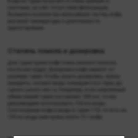
Кофе из турки получается очень крепким и
плотным, за счёт отсутствия фильтрации,
большого количества мельчайших частиц кофе,
высокой температуры и длительности
приготовления.
Степень помола и дозировка
Для турки нужен кофе очень мелкого помола,
почти как пудра. Дозировка кофе зависит от
размера турки. Чтобы узнать дозировку, нужно
измерить, сколько воды помещается в турку до
самого узкого места. Например, если заявленный
объем вашей турки составляет 200 мл, то мы
рекомендуем использовать 150 мл воды.
Соотношение кофе и воды в турке 1:10, то есть на
150 мл воды вам нужно взять 15 г кофе.