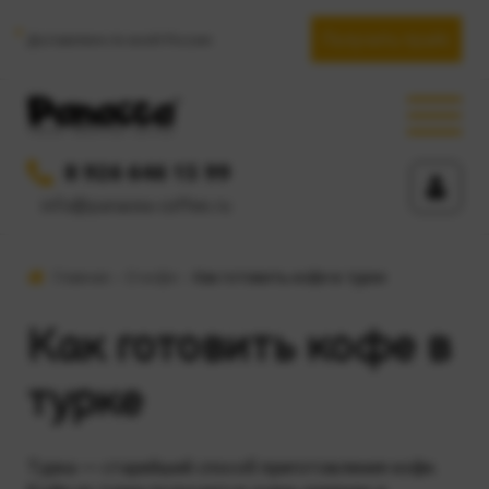
Получить прайс
Доставляем по всей России
8 926 646 15 99
info@panacea-coffee.ru
Главная
О кофе
Как готовить кофе в турке
Как готовить кофе в
турке
Турка — старейший способ приготовления кофе.