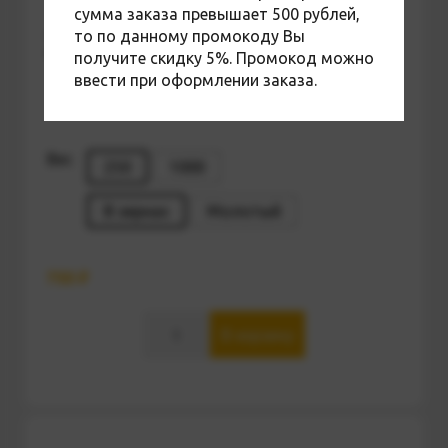
₽
750
сумма заказа превышает 500 рублей,
то по данному промокоду Вы
Количество
получите скидку 5%. Промокод можно
В корзину
товара
ввести при оформлении заказа.
Бурундин
Ругори
ХИТ