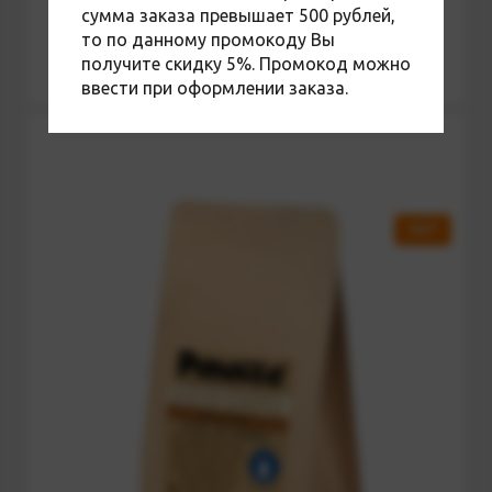
Количество
сумма заказа превышает 500 рублей,
В корзину
товара
то по данному промокоду Вы
Бурундин
получите скидку 5%. Промокод можно
Ругори
ввести при оформлении заказа.
ХИТ