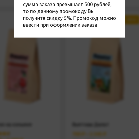
сумма заказа превышает 500 рублей,
то по данному промокоду Вы
получите скидку 5%. Промокод можно
NEW
ввести при оформлении заказа.
я на коньяке
Вьетнам Далат
Диапазон
700
₽
–
2.545
₽