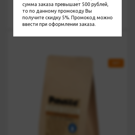
Количество
сумма заказа превышает 500 рублей,
В корзину
товара
то по данному промокоду Вы
Бурундин
получите скидку 5%. Промокод можно
Ругори
ввести при оформлении заказа.
ХИТ