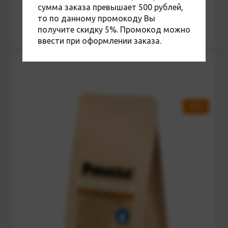
Количество
сумма заказа превышает 500 рублей,
В корзину
товара
то по данному промокоду Вы
Бурундин
получите скидку 5%. Промокод можно
Ругори
ввести при оформлении заказа.
ХИТ