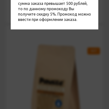
Количество
сумма заказа превышает 500 рублей,
В корзину
товара
то по данному промокоду Вы
Бурундин
получите скидку 5%. Промокод можно
Ругори
ввести при оформлении заказа.
ХИТ