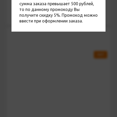
Количество
сумма заказа превышает 500 рублей,
В корзину
товара
то по данному промокоду Вы
Бурундин
получите скидку 5%. Промокод можно
Ругори
ввести при оформлении заказа.
ХИТ