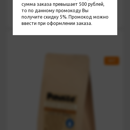
Количество
сумма заказа превышает 500 рублей,
В корзину
товара
то по данному промокоду Вы
Бурундин
получите скидку 5%. Промокод можно
Ругори
ввести при оформлении заказа.
ХИТ