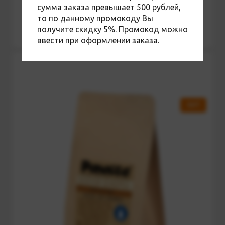
Количество
сумма заказа превышает 500 рублей,
В корзину
товара
то по данному промокоду Вы
Бурундин
получите скидку 5%. Промокод можно
Ругори
ввести при оформлении заказа.
ХИТ