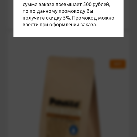
Количество
сумма заказа превышает 500 рублей,
В корзину
товара
то по данному промокоду Вы
Бурундин
получите скидку 5%. Промокод можно
Ругори
ввести при оформлении заказа.
ХИТ