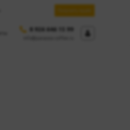
Получить прайс
.
8 926 646 15 99
кты
info@panacea-coffee.ru