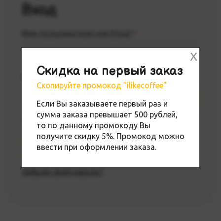
Вход
Имя пользователя или Email
*
x
Скидка на первый заказ
Пароль
*
Скопируйте промокод "ilikecoffee"
Если Вы заказываете первый раз и
сумма заказа превышает 500 рублей,
Запомнить меня
то по данному промокоду Вы
получите скидку 5%. Промокод можно
Войти
ввести при оформлении заказа.
Забыли свой пароль?